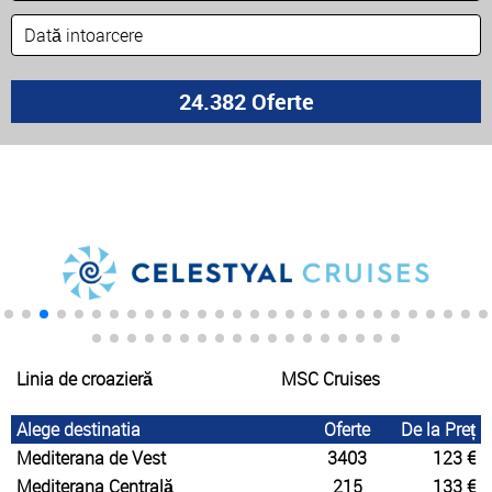
Linia de croazieră
MSC Cruises
Alege destinatia
Oferte
De la Preț
Mediterana de Vest
3403
123 €
Mediterana Centrală
215
133 €