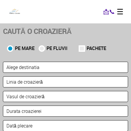
☰
📩
📞
CAUTĂ O CROAZIERĂ
PE MARE
PE FLUVII
PACHETE