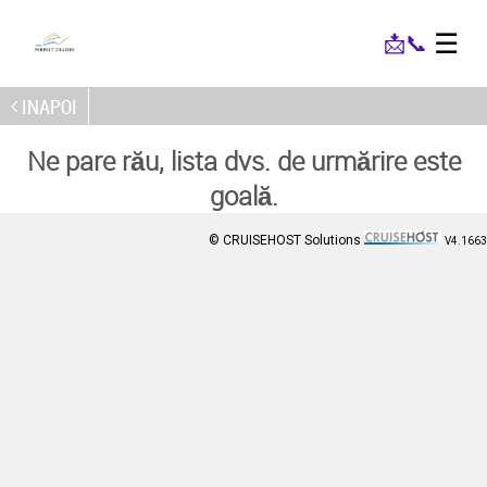
☰
📩
📞
INAPOI
Ne pare rău, lista dvs. de urmărire este
goală.
© CRUISEHOST Solutions
V4.1663