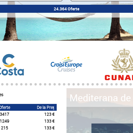
Mediterana de
es
Oferte
De la Preț
3417
123 €
1249
133 €
215
133 €