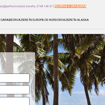
vari@perfectcruises.travel
📞 0749 146 011
REZERVA O CROAZIERA
 CARAIBE
CROAZIERE ÎN EUROPA DE NORD
CROAZIERE ÎN ALASKA