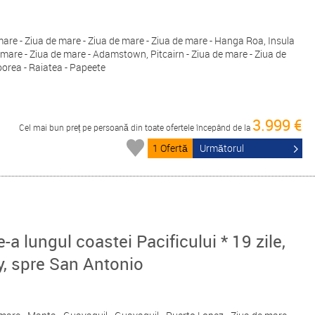
 mare - Ziua de mare - Ziua de mare - Ziua de mare - Hanga Roa, Insula
e mare - Ziua de mare - Adamstown, Pitcairn - Ziua de mare - Ziua de
oorea - Raiatea - Papeete
3.999 €
Cel mai bun preț pe persoană din toate ofertele începând de la
1 Ofertă
Următorul
-a lungul coastei Pacificului * 19 zile,
y, spre San Antonio