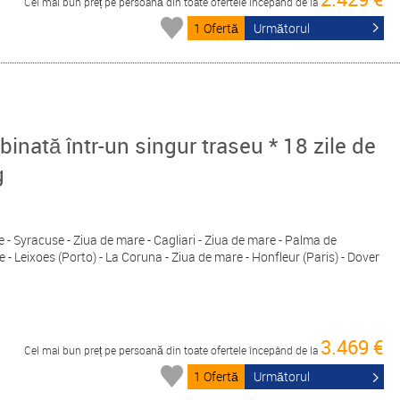
Cel mai bun preț pe persoană din toate ofertele începând de la
1 Ofertă
Următorul
inată într-un singur traseu * 18 zile de
g
e - Syracuse - Ziua de mare - Cagliari - Ziua de mare - Palma de
 - Leixoes (Porto) - La Coruna - Ziua de mare - Honfleur (Paris) - Dover
3.469 €
Cel mai bun preț pe persoană din toate ofertele începând de la
1 Ofertă
Următorul