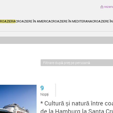
📩 rezer
CROAZIERA
CROAZIERE ÎN AMERICA
CROAZIERE ÎN MEDITERANA
CROAZIERE ÎN
9
Nopți
* Cultură și natură între co
de la Hamburg la Santa Cr