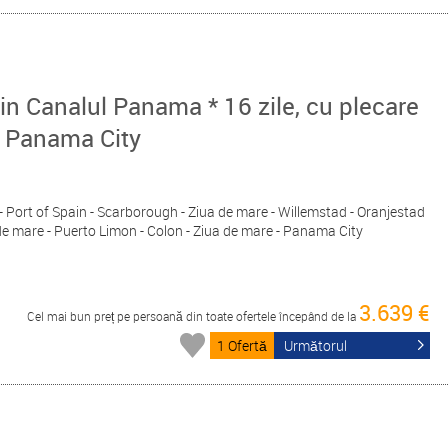
rin Canalul Panama * 16 zile, cu plecare
n Panama City
 - Port of Spain - Scarborough - Ziua de mare - Willemstad - Oranjestad
de mare - Puerto Limon - Colon - Ziua de mare - Panama City
3.639 €
Cel mai bun preț pe persoană din toate ofertele începând de la
1 Ofertă
Următorul