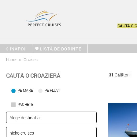
CAUTA O 
INAPOI
LISTĂ DE DORINȚE
Home
Cruises
CAUTĂ O CROAZIERĂ
31
Călătorii
PE MARE
PE FLUVII
PACHETE