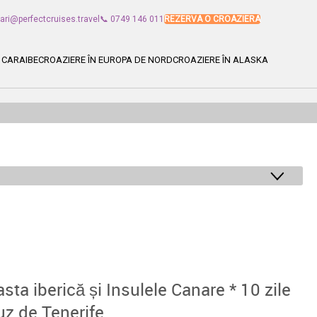
vari@perfectcruises.travel
📞 0749 146 011
REZERVA O CROAZIERA
 CARAIBE
CROAZIERE ÎN EUROPA DE NORD
CROAZIERE ÎN ALASKA
asta iberică și Insulele Canare * 10 zile
uz de Tenerife