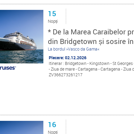
15
Nopți
* De la Marea Caraibelor p
din Bridgetown și sosire î
La bordul »Vasco da Gama«
Plecare: 02.12.2026
Itinerar : Bridgetown - Kingstown - St Georges
- Ziua de mare - Cartagena - Cartagena - Ziua 
ZV366273261217
16
Nopți