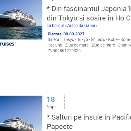
* Din fascinantul Japonia î
din Tokyo și sosire în Ho C
La bordul »Vasco da Gama«
Plecare: 09.03.2027
Itinerar : Tokyo - Tokyo - Shimizu - Kobe - Kobe
Keelung - Ziua de mare - Ziua de mare - Chan 
ZV366861270325
18
Nopți
* Salturi pe insule în Pacif
Papeete