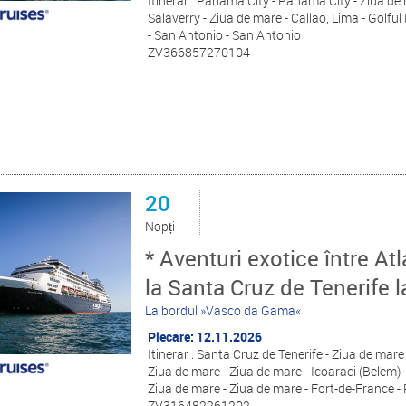
Itinerar : Panama City - Panama City - Ziua de
Salaverry - Ziua de mare - Callao, Lima - Golfu
- San Antonio - San Antonio
ZV366857270104
20
Nopți
* Aventuri exotice între At
la Santa Cruz de Tenerife 
La bordul »Vasco da Gama«
Plecare: 12.11.2026
Itinerar : Santa Cruz de Tenerife - Ziua de mare
Ziua de mare - Ziua de mare - Icoaraci (Belem) -
Ziua de mare - Ziua de mare - Fort-de-France - 
ZV316482261202