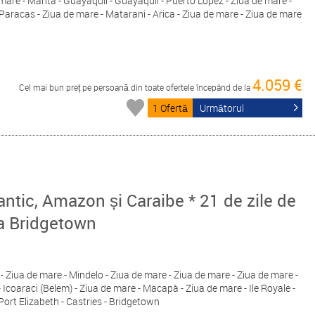
 mare - Manta - Guayaquil - Guayaquil - Puerto Lopez - Ziua de mare -
l Paracas - Ziua de mare - Matarani - Arica - Ziua de mare - Ziua de mare
4.059 €
Cel mai bun preț pe persoană din toate ofertele începând de la
1 Ofertă
Următorul
lantic, Amazon și Caraibe * 21 de zile de
la Bridgetown
 - Ziua de mare - Mindelo - Ziua de mare - Ziua de mare - Ziua de mare -
 Icoaraci (Belem) - Ziua de mare - Macapà - Ziua de mare - Ile Royale -
Port Elizabeth - Castries - Bridgetown