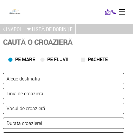
☰
📩
📞
INAPOI
LISTĂ DE DORINȚE
CAUTĂ O CROAZIERĂ
PE MARE
PE FLUVII
PACHETE