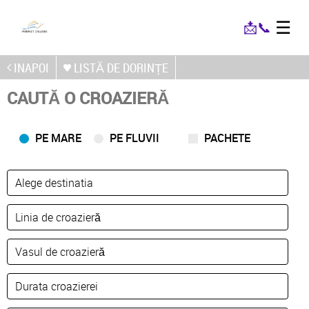
☰
📩
📞
INAPOI
LISTĂ DE DORINȚE
CAUTĂ O CROAZIERĂ
PE MARE
PE FLUVII
PACHETE