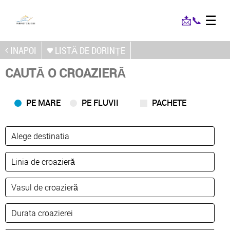
☰
📩
📞
INAPOI
LISTĂ DE DORINȚE
CAUTĂ O CROAZIERĂ
PE MARE
PE FLUVII
PACHETE