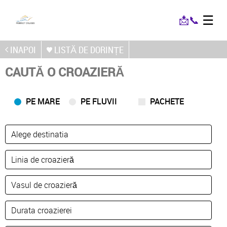
☰
📩
📞
INAPOI
LISTĂ DE DORINȚE
CAUTĂ O CROAZIERĂ
PE MARE
PE FLUVII
PACHETE