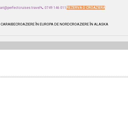
vari@perfectcruises.travel
📞 0749 146 011
REZERVA O CROAZIERA
 CARAIBE
CROAZIERE ÎN EUROPA DE NORD
CROAZIERE ÎN ALASKA