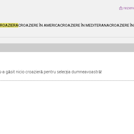
📩 rezer
CROAZIERA
CROAZIERE ÎN AMERICA
CROAZIERE ÎN MEDITERANA
CROAZIERE ÎN
s-a găsit nicio croazieră pentru selecția dumneavoastră!