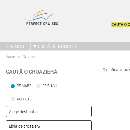
CAUTA O 
INAPOI
LISTĂ DE DORINȚE
Home
Cruises
Din păcate, nu 
CAUTĂ O CROAZIERĂ
PE MARE
PE FLUVII
PACHETE