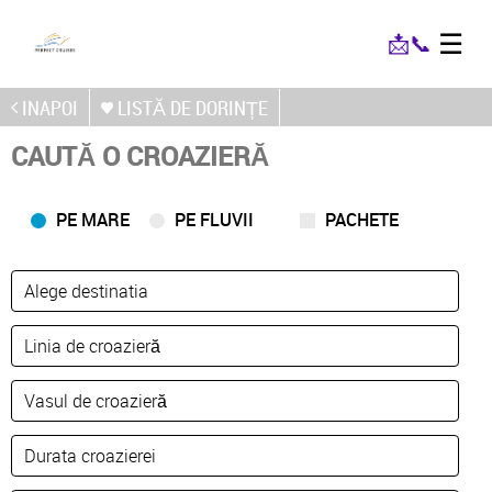
☰
📩
📞
INAPOI
LISTĂ DE DORINȚE
CAUTĂ O CROAZIERĂ
PE MARE
PE FLUVII
PACHETE