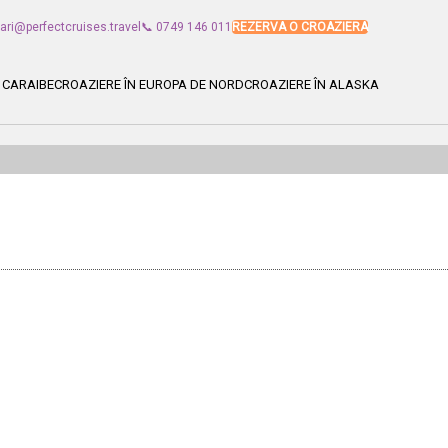
vari@perfectcruises.travel
📞 0749 146 011
REZERVA O CROAZIERA
 CARAIBE
CROAZIERE ÎN EUROPA DE NORD
CROAZIERE ÎN ALASKA