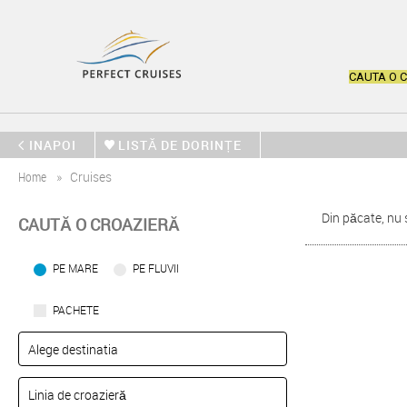
CAUTA O 
INAPOI
LISTĂ DE DORINȚE
Home
Cruises
Din păcate, nu 
CAUTĂ O CROAZIERĂ
PE MARE
PE FLUVII
PACHETE