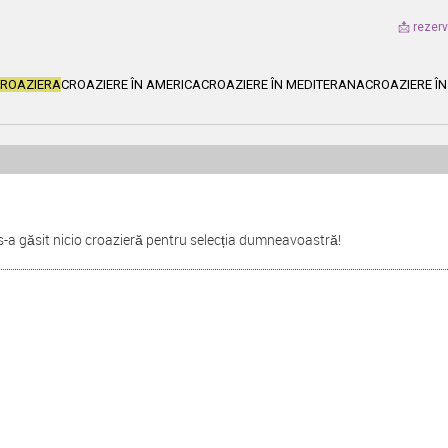
📩 rezer
CROAZIERA
CROAZIERE ÎN AMERICA
CROAZIERE ÎN MEDITERANA
CROAZIERE ÎN
s-a găsit nicio croazieră pentru selecția dumneavoastră!