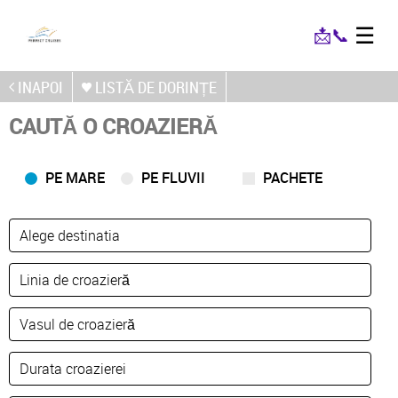
☰
📩
📞
INAPOI
LISTĂ DE DORINȚE
CAUTĂ O CROAZIERĂ
PE MARE
PE FLUVII
PACHETE