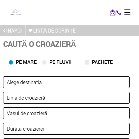
☰
📩
📞
INAPOI
LISTĂ DE DORINȚE
CAUTĂ O CROAZIERĂ
PE MARE
PE FLUVII
PACHETE