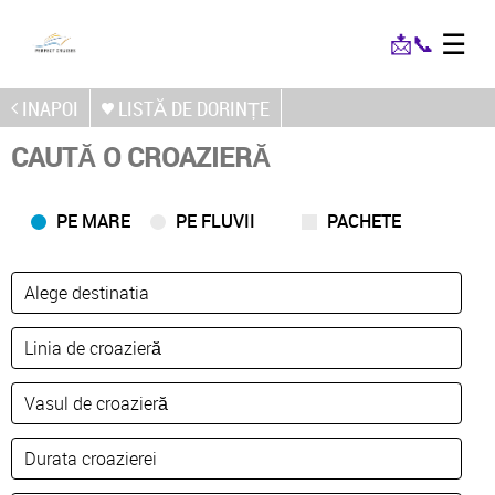
☰
📩
📞
INAPOI
LISTĂ DE DORINȚE
CAUTĂ O CROAZIERĂ
PE MARE
PE FLUVII
PACHETE