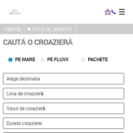
☰
📩
📞
INAPOI
LISTĂ DE DORINȚE
CAUTĂ O CROAZIERĂ
PE MARE
PE FLUVII
PACHETE