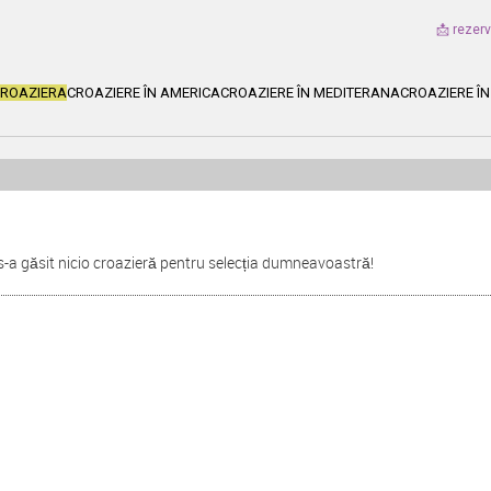
📩 rezer
CROAZIERA
CROAZIERE ÎN AMERICA
CROAZIERE ÎN MEDITERANA
CROAZIERE ÎN
s-a găsit nicio croazieră pentru selecția dumneavoastră!