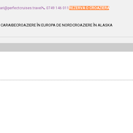
vari@perfectcruises.travel
📞 0749 146 011
REZERVA O CROAZIERA
 CARAIBE
CROAZIERE ÎN EUROPA DE NORD
CROAZIERE ÎN ALASKA