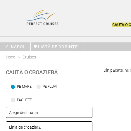
CAUTA O 
INAPOI
LISTĂ DE DORINȚE
Home
Cruises
Din păcate, nu 
CAUTĂ O CROAZIERĂ
PE MARE
PE FLUVII
PACHETE