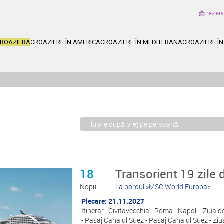
📩 rezer
CROAZIERA
CROAZIERE ÎN AMERICA
CROAZIERE ÎN MEDITERANA
CROAZIERE ÎN
18
Transorient 19 zile 
Nopți
La bordul »MSC World Europa«
Plecare: 21.11.2027
Itinerar : Civitavecchia - Roma - Napoli - Ziua 
- Pasaj Canalul Suez - Pasaj Canalul Suez - Ziu