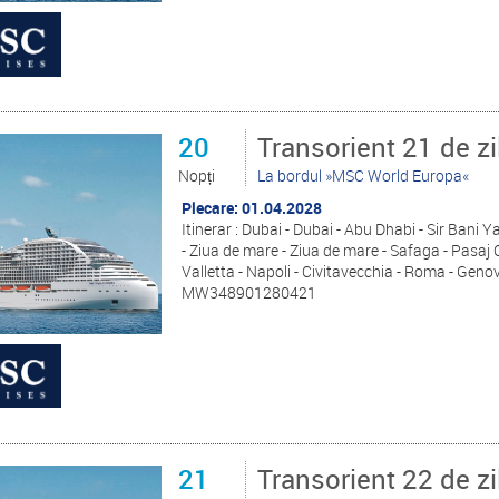
20
Transorient 21 de zi
Nopți
La bordul »MSC World Europa«
Plecare: 01.04.2028
Itinerar : Dubai - Dubai - Abu Dhabi - Sir Bani 
- Ziua de mare - Ziua de mare - Safaga - Pasaj 
Valletta - Napoli - Civitavecchia - Roma - Genov
MW348901280421
21
Transorient 22 de zi