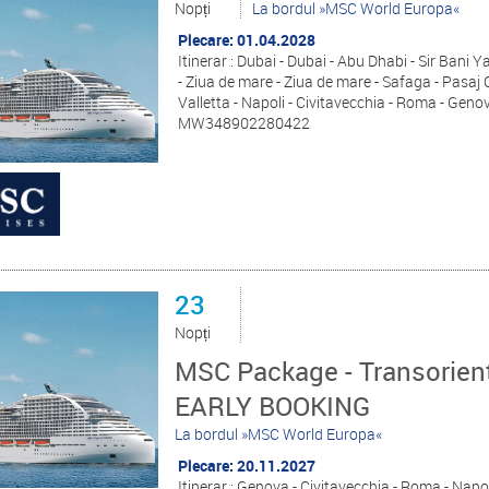
Nopți
La bordul »MSC World Europa«
Plecare: 01.04.2028
Itinerar : Dubai - Dubai - Abu Dhabi - Sir Bani 
- Ziua de mare - Ziua de mare - Safaga - Pasaj 
Valletta - Napoli - Civitavecchia - Roma - Genov
MW348902280422
23
Nopți
MSC Package - Transorient 
EARLY BOOKING
La bordul »MSC World Europa«
Plecare: 20.11.2027
Itinerar : Genova - Civitavecchia - Roma - Napol