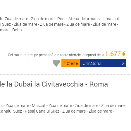
i - Ziua de mare - Ziua de mare - Pireu, Atena - Marmaris - Limassol -
 Suez - Ziua de mare - Ziua de mare - Ziua de mare - Ziua de mare -
e mare - Doha
1.677 €
Cel mai bun preț pe persoană din toate ofertele începând de la
4 Oferte
Următorul
de la Dubai la Civitavecchia - Roma
Yas - Ziua de mare - Muscat - Ziua de mare - Ziua de mare - Ziua de mare
Canalul Suez - Pasaj Canalul Suez - Ziua de mare - Ziua de mare -