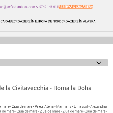
vari@perfectcruises.travel
📞 0749 146 011
REZERVA O CROAZIERA
 CARAIBE
CROAZIERE ÎN EUROPA DE NORD
CROAZIERE ÎN ALASKA
de la Civitavecchia - Roma la Doha
de mare - Ziua de mare - Pireu, Atena - Marmaris - Limassol - Alexandria
a de mare - Ziua de mare - Ziua de mare - Ziua de mare - Ziua de mare -