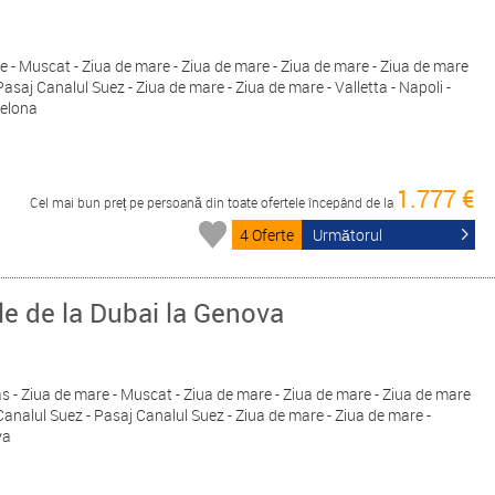
are - Muscat - Ziua de mare - Ziua de mare - Ziua de mare - Ziua de mare
asaj Canalul Suez - Ziua de mare - Ziua de mare - Valletta - Napoli -
celona
1.777 €
Cel mai bun preț pe persoană din toate ofertele începând de la
4 Oferte
Următorul
le de la Dubai la Genova
Yas - Ziua de mare - Muscat - Ziua de mare - Ziua de mare - Ziua de mare
Canalul Suez - Pasaj Canalul Suez - Ziua de mare - Ziua de mare -
va