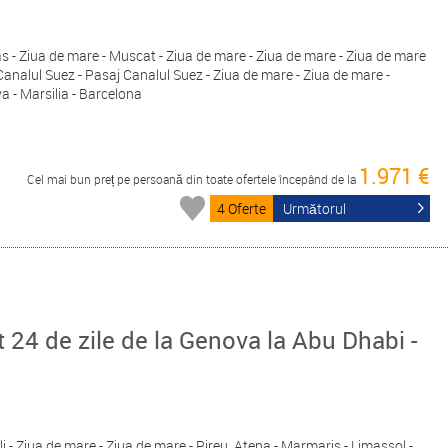
Yas - Ziua de mare - Muscat - Ziua de mare - Ziua de mare - Ziua de mare
Canalul Suez - Pasaj Canalul Suez - Ziua de mare - Ziua de mare -
a - Marsilia - Barcelona
1.971 €
Cel mai bun preț pe persoană din toate ofertele începând de la
4 Oferte
Următorul
24 de zile de la Genova la Abu Dhabi -
i - Ziua de mare - Ziua de mare - Pireu, Atena - Marmaris - Limassol -