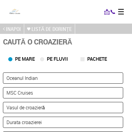
☰
📩
📞
INAPOI
LISTĂ DE DORINȚE
CAUTĂ O CROAZIERĂ
PE MARE
PE FLUVII
PACHETE