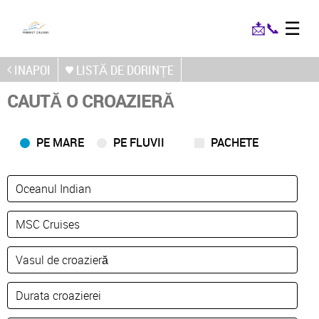
☰
📩
📞
INAPOI
LISTĂ DE DORINȚE
CAUTĂ O CROAZIERĂ
PE MARE
PE FLUVII
PACHETE