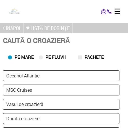
☰
📩
📞
INAPOI
LISTĂ DE DORINȚE
CAUTĂ O CROAZIERĂ
PE MARE
PE FLUVII
PACHETE