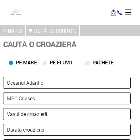
☰
📩
📞
INAPOI
LISTĂ DE DORINȚE
CAUTĂ O CROAZIERĂ
PE MARE
PE FLUVII
PACHETE