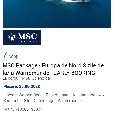
7
Nopți
MSC Package - Europa de Nord 8 zile de
la/la Warnemünde - EARLY BOOKING
La bordul »MSC Splendida«
Plecare: 25.06.2028
Itinerar : Warnemünde - Ziua de mare - Kristiansand - Vik -
Sandnes - Oslo - Copenhaga - Warnemünde
MXPCR10000195837