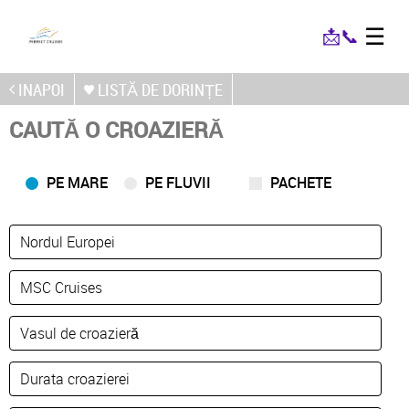
☰
📩
📞
INAPOI
LISTĂ DE DORINȚE
CAUTĂ O CROAZIERĂ
PE MARE
PE FLUVII
PACHETE