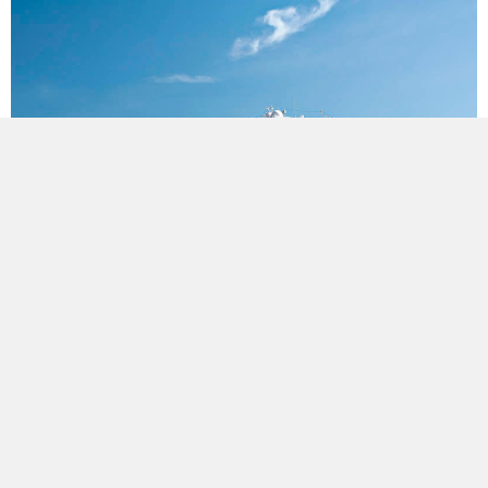
8
Nopți