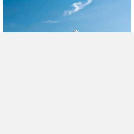
8
Nopți