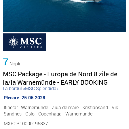
7
Nopți
MSC Package - Europa de Nord 8 zile de
la/la Warnemünde - EARLY BOOKING
La bordul »MSC Splendida«
Plecare: 25.06.2028
Itinerar : Warnemünde - Ziua de mare - Kristiansand - Vik -
Sandnes - Oslo - Copenhaga - Warnemünde
MXPCR10000195837