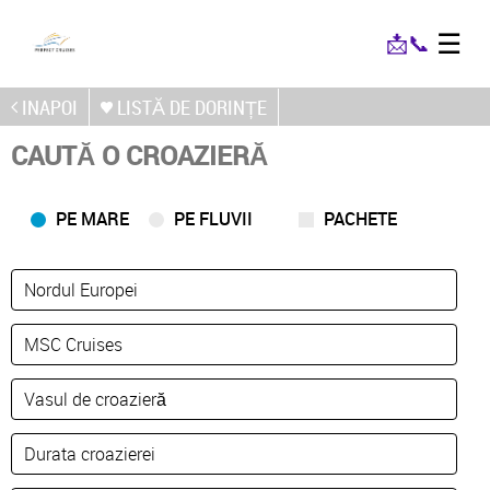
☰
📩
📞
INAPOI
LISTĂ DE DORINȚE
CAUTĂ O CROAZIERĂ
PE MARE
PE FLUVII
PACHETE