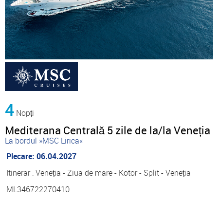
4
Nopți
Mediterana Centrală 5 zile de la/la Veneția
La bordul »MSC Lirica«
Plecare: 06.04.2027
Itinerar : Veneția - Ziua de mare - Kotor - Split - Veneția
ML346722270410