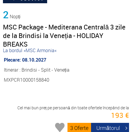
2
Nopți
MSC Package - Mediterana Centrală 3 zile
de la Brindisi la Veneția - HOLIDAY
BREAKS
La bordul »MSC Armonia«
Plecare: 08.10.2027
Itinerar : Brindisi - Split - Veneția
MXPCR10000158840
Cel mai bun preț pe persoană din toate ofertele începând de la
193 €
3 Oferte
Următorul