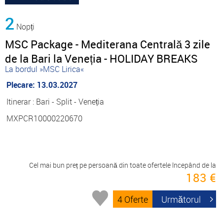
2
Nopți
MSC Package - Mediterana Centrală 3 zile
de la Bari la Veneția - HOLIDAY BREAKS
La bordul »MSC Lirica«
Plecare: 13.03.2027
Itinerar : Bari - Split - Veneția
MXPCR10000220670
Cel mai bun preț pe persoană din toate ofertele începând de la
183 €
4 Oferte
Următorul