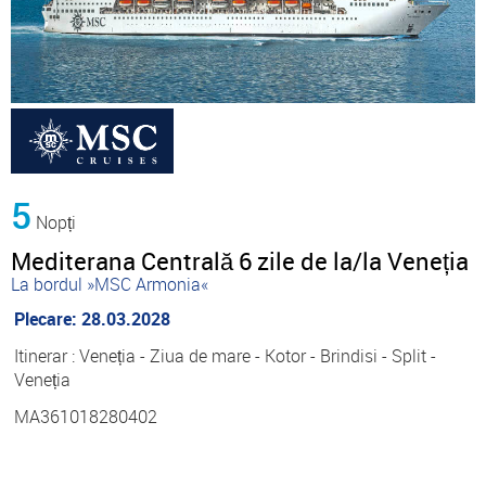
5
Nopți
Mediterana Centrală 6 zile de la/la Veneția
La bordul »MSC Armonia«
Plecare: 28.03.2028
Itinerar : Veneția - Ziua de mare - Kotor - Brindisi - Split -
Veneția
MA361018280402