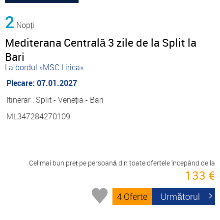
2
Nopți
Mediterana Centrală 3 zile de la Split la
Bari
La bordul »MSC Lirica«
Plecare: 07.01.2027
Itinerar : Split - Veneția - Bari
ML347284270109
Cel mai bun preț pe persoană din toate ofertele începând de la
133 €
4 Oferte
Următorul