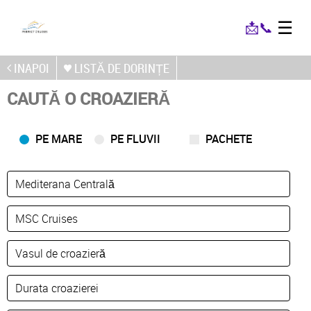
☰
📩
📞
INAPOI
LISTĂ DE DORINȚE
CAUTĂ O CROAZIERĂ
PE MARE
PE FLUVII
PACHETE