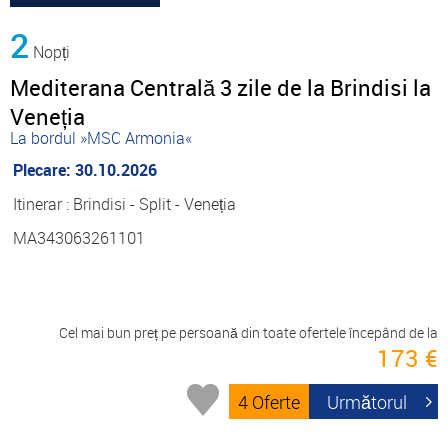
2
Nopți
Mediterana Centrală 3 zile de la Brindisi la
Veneția
La bordul »MSC Armonia«
Plecare: 30.10.2026
Itinerar : Brindisi - Split - Veneția
MA343063261101
Cel mai bun preț pe persoană din toate ofertele începând de la
173 €
4 Oferte
Următorul