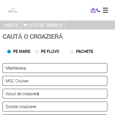
☰
📩
📞
INAPOI
LISTĂ DE DORINȚE
CAUTĂ O CROAZIERĂ
PE MARE
PE FLUVII
PACHETE