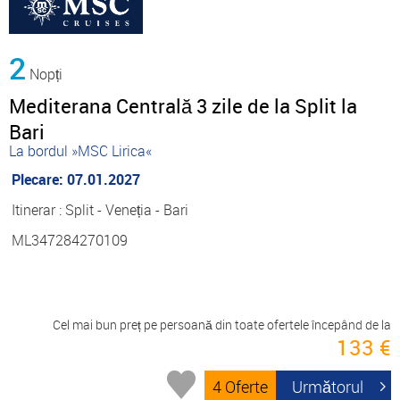
2
Nopți
Mediterana Centrală 3 zile de la Split la
Bari
La bordul »MSC Lirica«
Plecare: 07.01.2027
Itinerar : Split - Veneția - Bari
ML347284270109
Cel mai bun preț pe persoană din toate ofertele începând de la
133 €
4 Oferte
Următorul