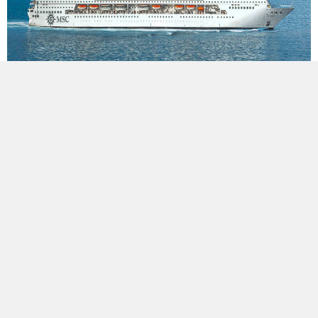
2
Nopți
Mediterana Centrală 3 zile de la Brindisi la
Veneția
La bordul »MSC Armonia«
Plecare: 30.10.2026
Itinerar : Brindisi - Split - Veneția
MA343063261101