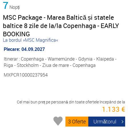
7
Nopți
MSC Package - Marea Baltică și statele
baltice 8 zile de la/la Copenhaga - EARLY
BOOKING
La bordul »MSC Magnifica«
Plecare: 04.09.2027
Itinerar : Copenhaga - Warnemünde - Gdynia - Klaipeda -
Riga - Stockholm - Ziua de mare - Copenhaga
MXPCR10000237954
Cel mai bun preț pe persoană din toate ofertele începând de la
1.133 €
3 Oferte
Următorul