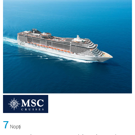
7
Nopți