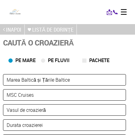
☰
📩
📞
INAPOI
LISTĂ DE DORINȚE
CAUTĂ O CROAZIERĂ
PE MARE
PE FLUVII
PACHETE