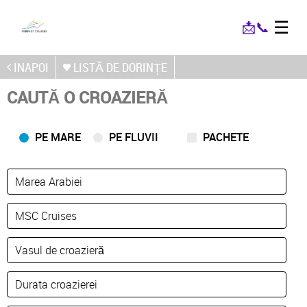
☰
📩
📞
INAPOI
LISTĂ DE DORINȚE
CAUTĂ O CROAZIERĂ
PE MARE
PE FLUVII
PACHETE