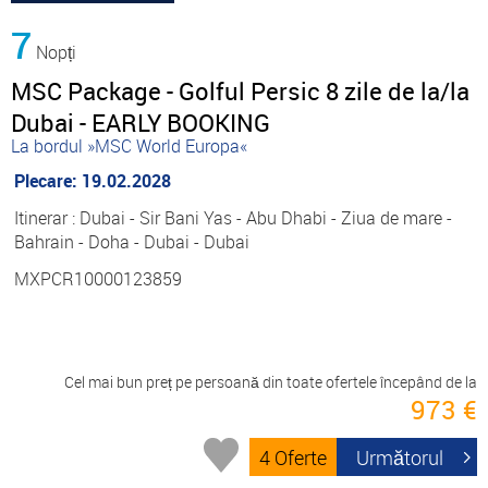
7
Nopți
MSC Package - Golful Persic 8 zile de la/la
Dubai - EARLY BOOKING
La bordul »MSC World Europa«
Plecare: 19.02.2028
Itinerar : Dubai - Sir Bani Yas - Abu Dhabi - Ziua de mare -
Bahrain - Doha - Dubai - Dubai
MXPCR10000123859
Cel mai bun preț pe persoană din toate ofertele începând de la
973 €
4 Oferte
Următorul