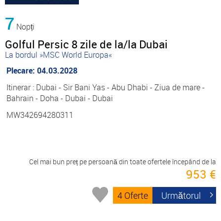
7
Nopți
Golful Persic 8 zile de la/la Dubai
La bordul »MSC World Europa«
Plecare: 04.03.2028
Itinerar : Dubai - Sir Bani Yas - Abu Dhabi - Ziua de mare -
Bahrain - Doha - Dubai - Dubai
MW342694280311
Cel mai bun preț pe persoană din toate ofertele începând de la
953 €
4 Oferte
Următorul