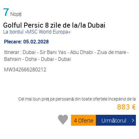
7
Nopți
Golful Persic 8 zile de la/la Dubai
La bordul »MSC World Europa«
Plecare: 05.02.2028
Itinerar : Dubai - Sir Bani Yas - Abu Dhabi - Ziua de mare -
Bahrain - Doha - Dubai - Dubai
MW342666280212
Cel mai bun preț pe persoană din toate ofertele începând de la
883 €
4 Oferte
Următorul