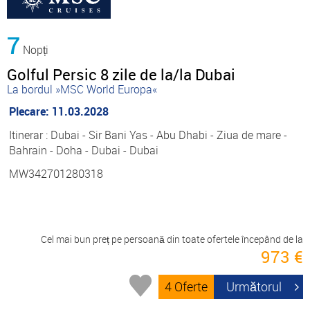
7
Nopți
Golful Persic 8 zile de la/la Dubai
La bordul »MSC World Europa«
Plecare: 11.03.2028
Itinerar : Dubai - Sir Bani Yas - Abu Dhabi - Ziua de mare -
Bahrain - Doha - Dubai - Dubai
MW342701280318
Cel mai bun preț pe persoană din toate ofertele începând de la
973 €
4 Oferte
Următorul