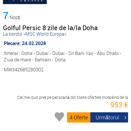
7
Nopți
Golful Persic 8 zile de la/la Doha
La bordul »MSC World Europa«
Plecare: 24.02.2028
Itinerar : Doha - Dubai - Dubai - Sir Bani Yas - Abu Dhabi -
Ziua de mare - Bahrain - Doha
MW342685280302
Cel mai bun preț pe persoană din toate ofertele începând de la
953 €
4 Oferte
Următorul