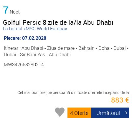
7
Nopți
Golful Persic 8 zile de la/la Abu Dhabi
La bordul »MSC World Europa«
Plecare: 07.02.2028
Itinerar : Abu Dhabi - Ziua de mare - Bahrain - Doha - Dubai -
Dubai - Sir Bani Yas - Abu Dhabi
MW342668280214
Cel mai bun preț pe persoană din toate ofertele începând de la
883 €
4 Oferte
Următorul