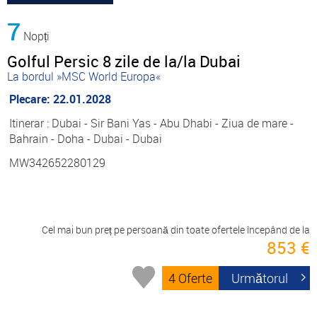
7
Nopți
Golful Persic 8 zile de la/la Dubai
La bordul »MSC World Europa«
Plecare: 22.01.2028
Itinerar : Dubai - Sir Bani Yas - Abu Dhabi - Ziua de mare -
Bahrain - Doha - Dubai - Dubai
MW342652280129
Cel mai bun preț pe persoană din toate ofertele începând de la
853 €
4 Oferte
Următorul