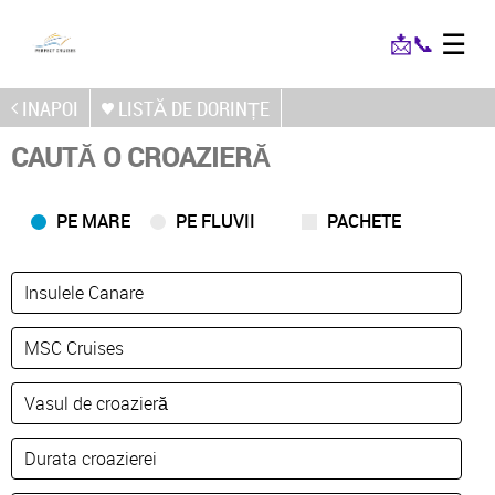
☰
📩
📞
INAPOI
LISTĂ DE DORINȚE
CAUTĂ O CROAZIERĂ
PE MARE
PE FLUVII
PACHETE