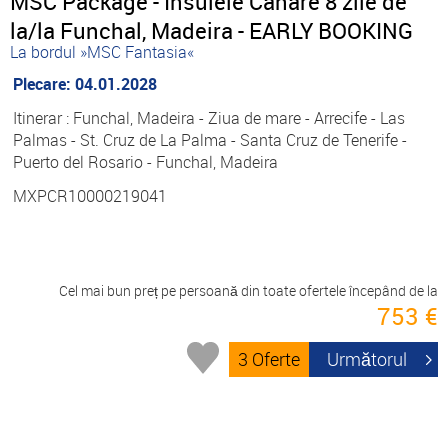
MSC Package - Insulele Canare 8 zile de
la/la Funchal, Madeira - EARLY BOOKING
La bordul »MSC Fantasia«
Plecare: 04.01.2028
Itinerar : Funchal, Madeira - Ziua de mare - Arrecife - Las
Palmas - St. Cruz de La Palma - Santa Cruz de Tenerife -
Puerto del Rosario - Funchal, Madeira
MXPCR10000219041
Cel mai bun preț pe persoană din toate ofertele începând de la
753 €
3 Oferte
Următorul