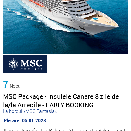
7
Nopți
MSC Package - Insulele Canare 8 zile de
la/la Arrecife - EARLY BOOKING
La bordul »MSC Fantasia«
Plecare: 06.01.2028
Itinerar : Arrecife - Las Palmas - St. Cruz de La Palma - Santa