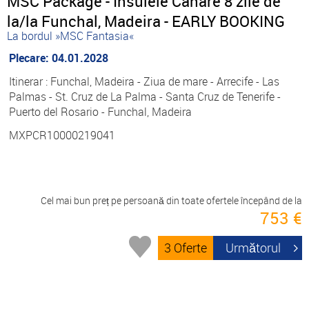
MSC Package - Insulele Canare 8 zile de
la/la Funchal, Madeira - EARLY BOOKING
La bordul »MSC Fantasia«
Plecare: 04.01.2028
Itinerar : Funchal, Madeira - Ziua de mare - Arrecife - Las
Palmas - St. Cruz de La Palma - Santa Cruz de Tenerife -
Puerto del Rosario - Funchal, Madeira
MXPCR10000219041
Cel mai bun preț pe persoană din toate ofertele începând de la
753 €
3 Oferte
Următorul