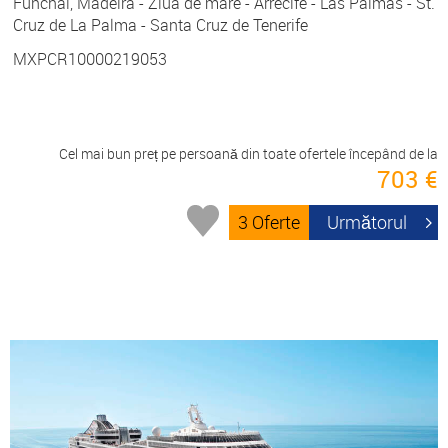
Funchal, Madeira - Ziua de mare - Arrecife - Las Palmas - St.
Cruz de La Palma - Santa Cruz de Tenerife
MXPCR10000219053
Cel mai bun preț pe persoană din toate ofertele începând de la
703 €
3 Oferte
Următorul