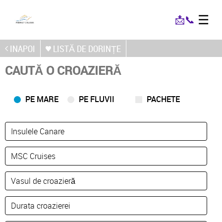
☰
📩
📞
INAPOI
LISTĂ DE DORINȚE
CAUTĂ O CROAZIERĂ
PE MARE
PE FLUVII
PACHETE