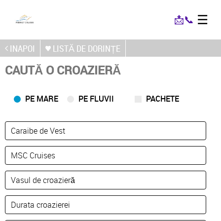
☰
📩
📞
INAPOI
LISTĂ DE DORINȚE
CAUTĂ O CROAZIERĂ
PE MARE
PE FLUVII
PACHETE