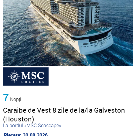
7
Nopți
Caraibe de Vest 8 zile de la/la Galveston
(Houston)
La bordul »MSC Seascape«
Plecare: 30.08.2026