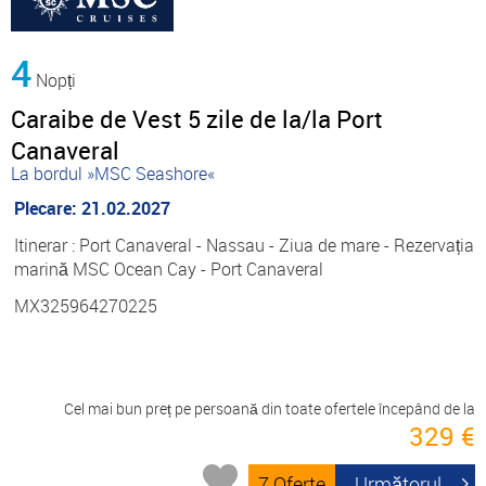
4
Nopți
Caraibe de Vest 5 zile de la/la Port
Canaveral
La bordul »MSC Seashore«
Plecare: 21.02.2027
Itinerar : Port Canaveral - Nassau - Ziua de mare - Rezervația
marină MSC Ocean Cay - Port Canaveral
MX325964270225
Cel mai bun preț pe persoană din toate ofertele începând de la
329 €
7 Oferte
Următorul