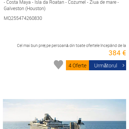
- Costa Maya - Isla da Roatan - Cozumel - Ziua de mare -
Galveston (Houston)
MQ255474260830
Cel mai bun preț pe persoană din toate ofertele începând de la
384 €
4 Oferte
Următorul