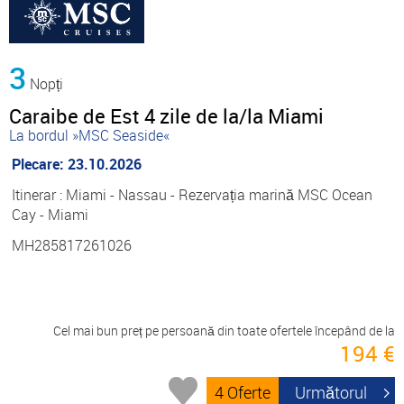
3
Nopți
Caraibe de Est 4 zile de la/la Miami
La bordul »MSC Seaside«
Plecare: 23.10.2026
Itinerar : Miami - Nassau - Rezervația marină MSC Ocean
Cay - Miami
MH285817261026
Cel mai bun preț pe persoană din toate ofertele începând de la
194 €
4 Oferte
Următorul