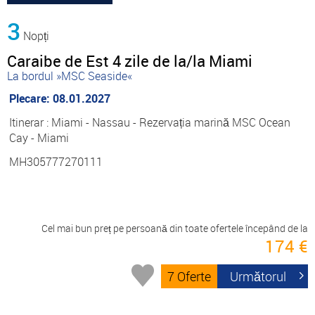
3
Nopți
Caraibe de Est 4 zile de la/la Miami
La bordul »MSC Seaside«
Plecare: 08.01.2027
Itinerar : Miami - Nassau - Rezervația marină MSC Ocean
Cay - Miami
MH305777270111
Cel mai bun preț pe persoană din toate ofertele începând de la
174 €
7 Oferte
Următorul