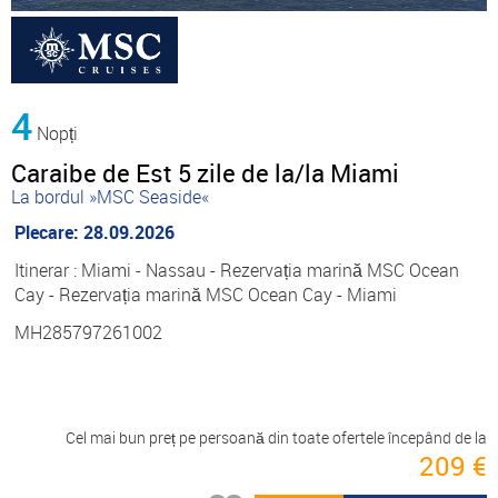
4
Nopți
Caraibe de Est 5 zile de la/la Miami
La bordul »MSC Seaside«
Plecare: 28.09.2026
Itinerar : Miami - Nassau - Rezervația marină MSC Ocean
Cay - Rezervația marină MSC Ocean Cay - Miami
MH285797261002
Cel mai bun preț pe persoană din toate ofertele începând de la
209 €