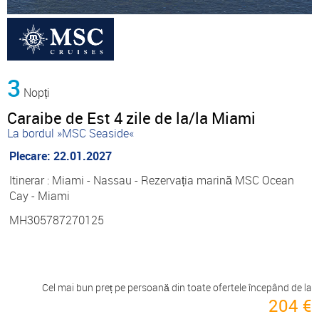
3
Nopți
Caraibe de Est 4 zile de la/la Miami
La bordul »MSC Seaside«
Plecare: 22.01.2027
Itinerar : Miami - Nassau - Rezervația marină MSC Ocean
Cay - Miami
MH305787270125
Cel mai bun preț pe persoană din toate ofertele începând de la
204 €