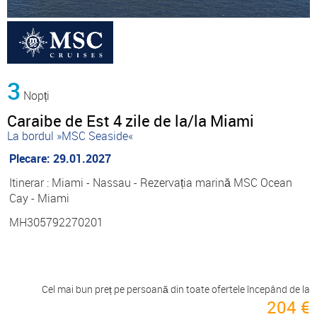
3
Nopți
Caraibe de Est 4 zile de la/la Miami
La bordul »MSC Seaside«
Plecare: 29.01.2027
Itinerar : Miami - Nassau - Rezervația marină MSC Ocean
Cay - Miami
MH305792270201
Cel mai bun preț pe persoană din toate ofertele începând de la
204 €