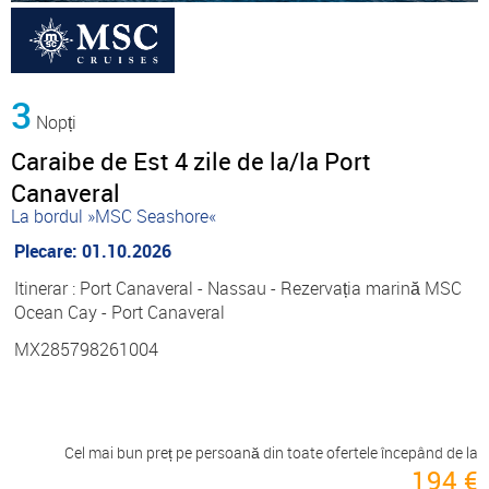
3
Nopți
Caraibe de Est 4 zile de la/la Port
Canaveral
La bordul »MSC Seashore«
Plecare: 01.10.2026
Itinerar : Port Canaveral - Nassau - Rezervația marină MSC
Ocean Cay - Port Canaveral
MX285798261004
Cel mai bun preț pe persoană din toate ofertele începând de la
194 €