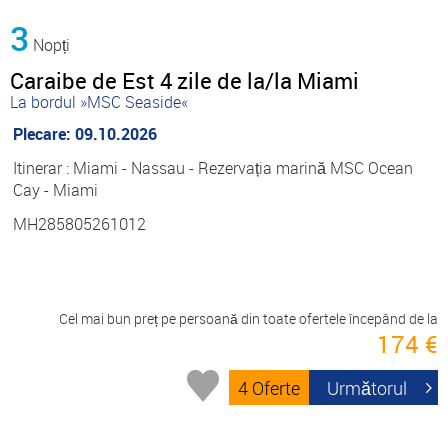
3
Nopți
Caraibe de Est 4 zile de la/la Miami
La bordul »MSC Seaside«
Plecare: 09.10.2026
Itinerar : Miami - Nassau - Rezervația marină MSC Ocean
Cay - Miami
MH285805261012
Cel mai bun preț pe persoană din toate ofertele începând de la
174 €
4 Oferte
Următorul