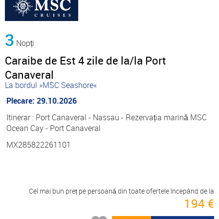
3
Nopți
Caraibe de Est 4 zile de la/la Port
Canaveral
La bordul »MSC Seashore«
Plecare: 29.10.2026
Itinerar : Port Canaveral - Nassau - Rezervația marină MSC
Ocean Cay - Port Canaveral
MX285822261101
Cel mai bun preț pe persoană din toate ofertele începând de la
194 €