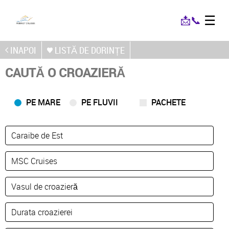
☰
📩
📞
INAPOI
LISTĂ DE DORINȚE
CAUTĂ O CROAZIERĂ
PE MARE
PE FLUVII
PACHETE