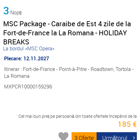
3
Nopți
MSC Package - Caraibe de Est 4 zile de la
Fort-de-France la La Romana - HOLIDAY
BREAKS
La bordul »MSC Opera«
Plecare: 12.11.2027
Itinerar : Fort-de-France - Point-à-Pitre - Roadtown, Tortola -
La Romana
MXPCR10000159296
Cel mai bun preț pe persoană din toate ofertele începând de la
185 €
3 Oferte
Următorul