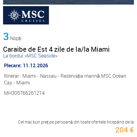
3
Nopți
Caraibe de Est 4 zile de la/la Miami
La bordul »MSC Seaside«
Plecare: 11.12.2026
Itinerar : Miami - Nassau - Rezervația marină MSC Ocean
Cay - Miami
MH305766261214
Cel mai bun preț pe persoană din toate ofertele începând de la
204 €