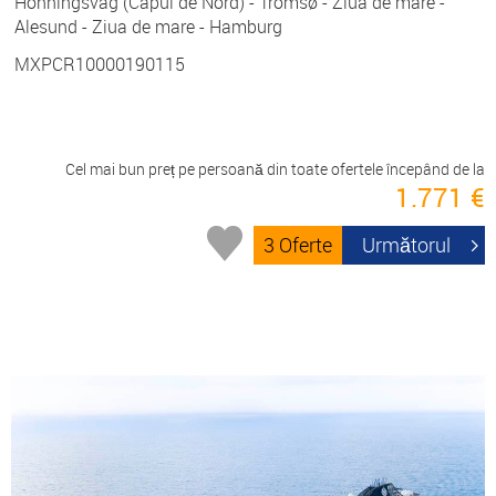
Honningsvag (Capul de Nord) - Tromsø - Ziua de mare -
Alesund - Ziua de mare - Hamburg
MXPCR10000190115
Cel mai bun preț pe persoană din toate ofertele începând de la
1.771 €
3 Oferte
Următorul