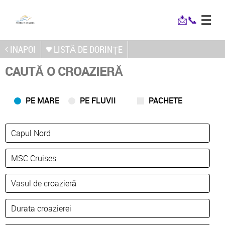
☰
📩
📞
INAPOI
LISTĂ DE DORINȚE
CAUTĂ O CROAZIERĂ
PE MARE
PE FLUVII
PACHETE