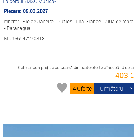
La bordul »MSC Musica«
Plecare: 09.03.2027
Itinerar : Rio de Janeiro - Buzios - Ilha Grande - Ziua de mare
- Paranagua
MU356947270313
Cel mai bun preț pe persoană din toate ofertele începând de la
403 €
4 Oferte
Următorul