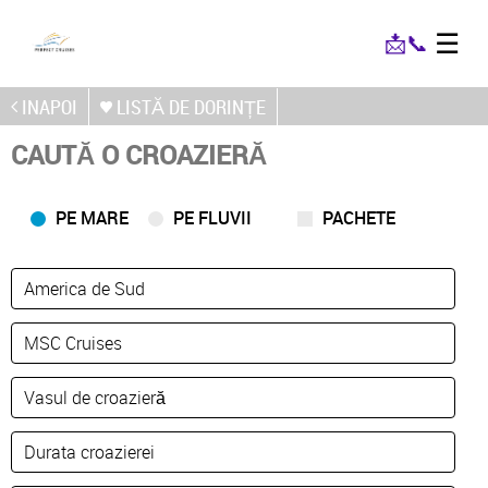
☰
📩
📞
INAPOI
LISTĂ DE DORINȚE
CAUTĂ O CROAZIERĂ
PE MARE
PE FLUVII
PACHETE