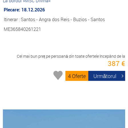
La bordul »MSC Divina«
Plecare: 18.12.2026
Itinerar : Santos - Angra dos Reis - Buzios - Santos
ME365840261221
Cel mai bun preț pe persoană din toate ofertele începând de la
387 €
4 Oferte
Următorul