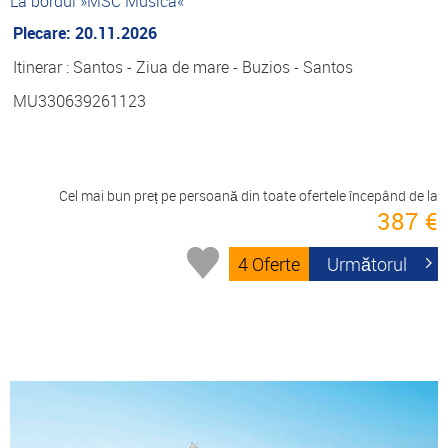
La bordul »MSC Musica«
Plecare: 20.11.2026
Itinerar : Santos - Ziua de mare - Buzios - Santos
MU330639261123
Cel mai bun preț pe persoană din toate ofertele începând de la
387 €
4 Oferte
Următorul