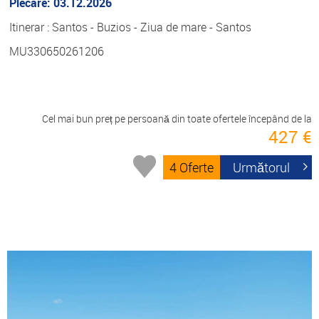
Plecare: 03.12.2026
Itinerar : Santos - Buzios - Ziua de mare - Santos
MU330650261206
Cel mai bun preț pe persoană din toate ofertele începând de la
427 €
4 Oferte
Următorul