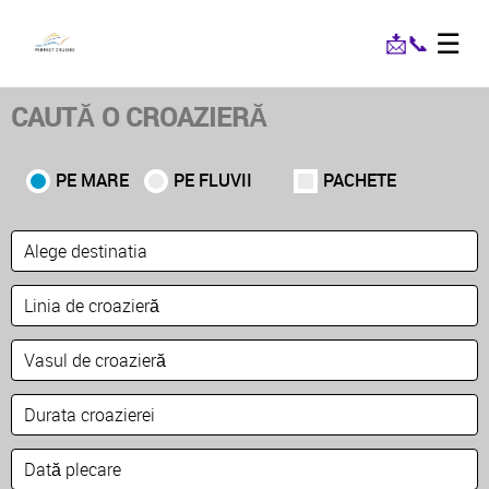
☰
📩
📞
CAUTĂ O CROAZIERĂ
PE MARE
PE FLUVII
PACHETE